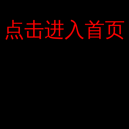
Ảnh: Bored Panda
Sân khấu - Mỹ thuật
permalink
点击进入首页
点击进入首页
NÂNG MẮT MIỄN PHÍ
KAROFI ĐANG TUNG RA
P
MỘT SẢN PHẨM MỚI CÓ
o
TÊN “CAPTAIN OPTIMUS”.
s
t
Trả lời
n
Email của bạn sẽ không được hiển thị công khai.
Các trường bắt
a
buộc được đánh dấu
*
v
Bình luận
i