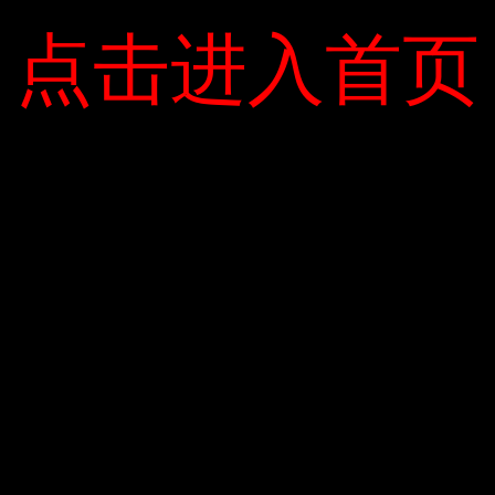
点击进入首页
点击进入首页
Giải thưởng Trần Hữu Trang mang tên một nghệ sĩ cải lương nổi
tiếng. Cuộc thi được tổ chức lần đầu tiên vào năm 1991 với tiền
thân là Thành Tâm. Giải thưởng đã trở thành bệ phóng tên tuổi cho
nhiều nghệ sĩ như Ngọc Huyền, Vũ Linh, Tài Linh, Kim Tử Long,
Thanh Ngân, Vũ Luân, Tú Sương … – Ngọc Huyền, Kim Tử Long,
Thoại Mỹ- Ba nghệ nhân đoạt huy chương vàng Trần Hữu Trang-
2016. Video: Youtube .
Mai Nhật
Sân khấu - Mỹ thuật
permalink