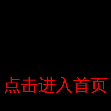
năng Lucky Money đã được sử dụng trực tuyến thông qua ứng dụng
tiền may mắn”, 89.000 “tiền may mắn” hoặc những gì người dùng
 tiền may mắn. Không chỉ có thể gửi tiền may mắn một cách nhanh
g tính năng mới này để chọn lời chúc mừng năm mới và hình ảnh
 Ngân hàng Việt Nam cam kết số hóa các hành vi và sản phẩm truyền
点击进入首页
点击进入首页
ại Việt Nam. Ngoài tính năng tiền may mắn trực tuyến, ngân hàng
) thích công nghệ thông qua nhiều ưu đãi. Số lượng và đợt khách
ng dụng, đặc biệt là nhận tin nhắn, báo cáo số dư … Người dùng
ừ 2/1 đến 15/2. Ngân hàng Việt Nam thúc đẩy số hóa các sản
 hàng.
từ ngày 25 đến 3/2), tiền may mắn được cung cấp bởi ứng dụng ngân